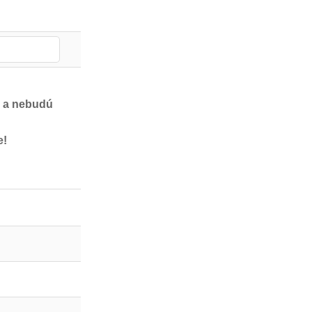
e a nebudú
e!