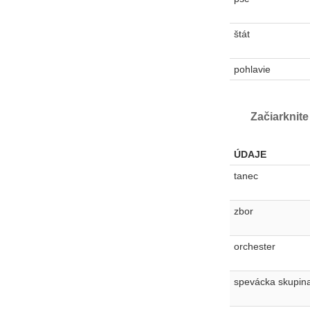
štát
pohlavie
Začiarknite
ÚDAJE
tanec
zbor
orchester
spevácka skupin