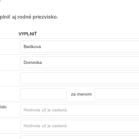
lniť aj rodné priezvisko.
VYPLNIŤ
za menom
íslo