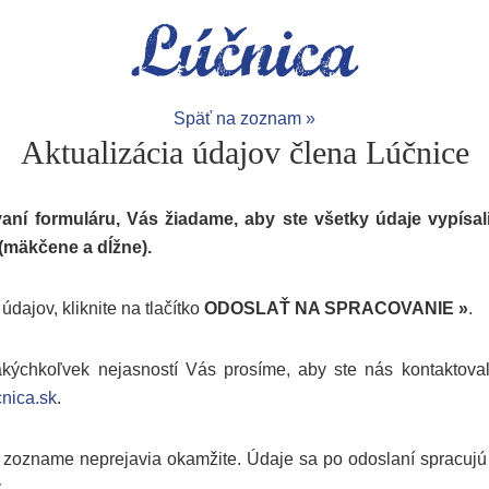
Späť na zoznam »
Aktualizácia údajov člena Lúčnice
vaní formuláru, Vás žiadame, aby ste všetky údaje vypísal
 (mäkčene a dĺžne).
údajov, kliknite na tlačítko
ODOSLAŤ NA SPRACOVANIE »
.
kýchkoľvek nejasností Vás prosíme, aby ste nás kontaktova
nica.sk
.
zozname neprejavia okamžite. Údaje sa po odoslaní spracujú
.