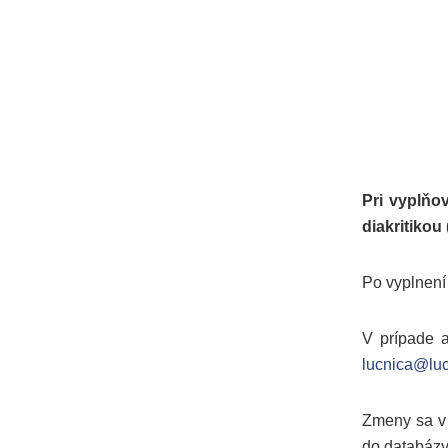
Pri vyplňo
diakritikou
Po vyplnení 
V prípade a
lucnica@luc
Zmeny sa v 
do databázy