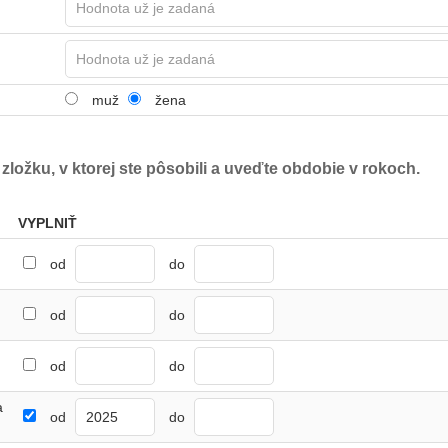
muž
žena
 zložku, v ktorej ste pôsobili a uveďte obdobie v rokoch.
VYPLNIŤ
od
do
od
do
od
do
a
od
do