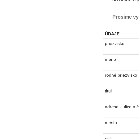
Prosíme vyp
ÚDAJE
priezvisko
meno
rodné priezvisko
titul
adresa - ulica a č
mesto
psč