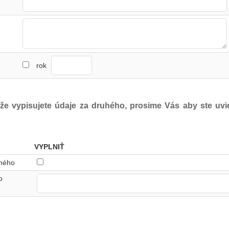
rok
 že vypisujete údaje za druhého, prosime Vás aby ste uvie
VYPLNIŤ
uhého
o