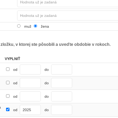
muž
žena
 zložku, v ktorej ste pôsobili a uveďte obdobie v rokoch.
VYPLNIŤ
od
do
od
do
od
do
a
od
do