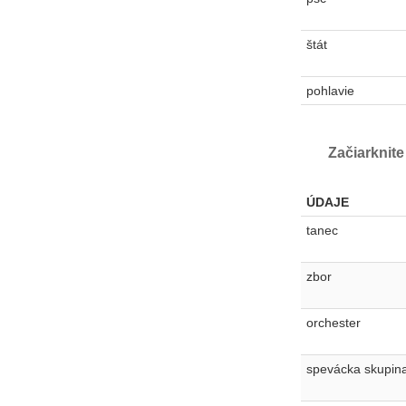
štát
pohlavie
Začiarknite
ÚDAJE
tanec
zbor
orchester
spevácka skupin