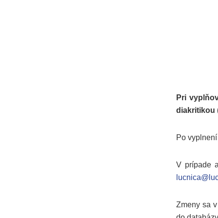
Pri vyplňo
diakritikou
Po vyplnení 
V prípade a
lucnica@luc
Zmeny sa v 
do databázy