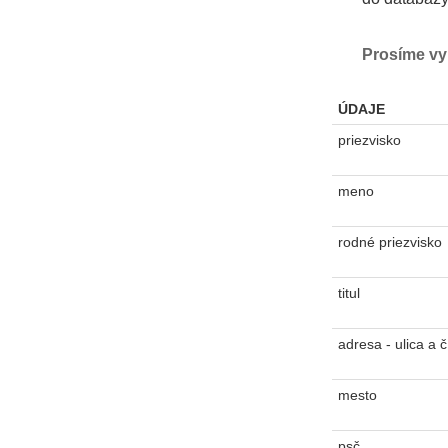
Prosíme vyp
ÚDAJE
priezvisko
meno
rodné priezvisko
titul
adresa - ulica a č
mesto
psč