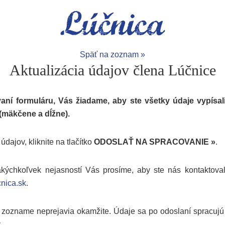
Späť na zoznam »
Aktualizácia údajov člena Lúčnice
vaní formuláru, Vás žiadame, aby ste všetky údaje vypísal
 (mäkčene a dĺžne).
údajov, kliknite na tlačítko
ODOSLAŤ NA SPRACOVANIE »
.
kýchkoľvek nejasností Vás prosíme, aby ste nás kontaktova
nica.sk
.
zozname neprejavia okamžite. Údaje sa po odoslaní spracujú
.