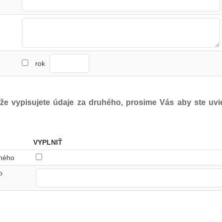
rok
 že vypisujete údaje za druhého, prosime Vás aby ste uvie
VYPLNIŤ
uhého
o