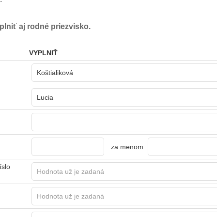
lniť aj rodné priezvisko.
VYPLNIŤ
za menom
íslo