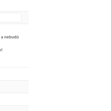
e a nebudú
e!