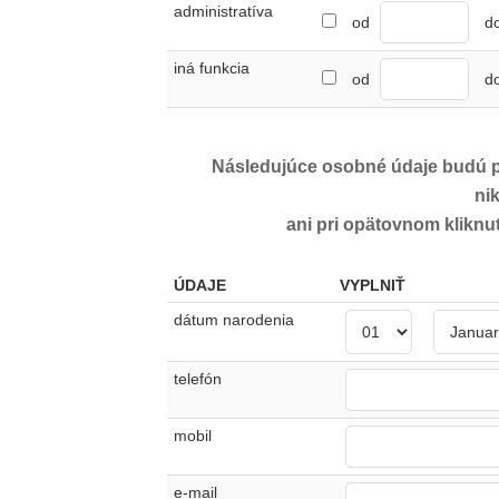
administratíva
od
d
iná funkcia
od
d
Následujúce osobné údaje budú po
ni
ani pri opätovnom klikn
ÚDAJE
VYPLNIŤ
dátum narodenia
telefón
mobil
e-mail