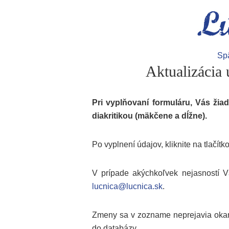
Sp
Aktualizácia 
Pri vyplňovaní formuláru, Vás žia
diakritikou (mäkčene a dĺžne).
Po vyplnení údajov, kliknite na tlačítk
V prípade akýchkoľvek nejasností V
lucnica@lucnica.sk
.
Zmeny sa v zozname neprejavia okamž
do databázy.