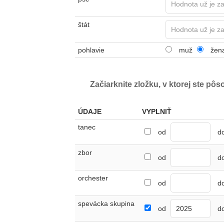
štát
pohlavie
muž
žen
Začiarknite zložku, v ktorej ste pôs
ÚDAJE
VYPLNIŤ
tanec
od
d
zbor
od
d
orchester
od
d
spevácka skupina
od
d