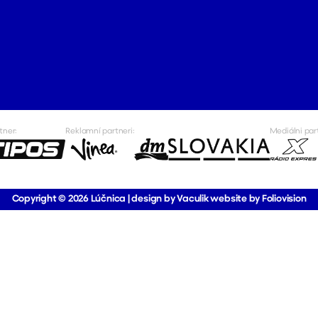
tner:
Reklamní partneri:
Mediálni par
Copyright © 2026
Lúčnica
|
design by Vaculik
website by Foliovision