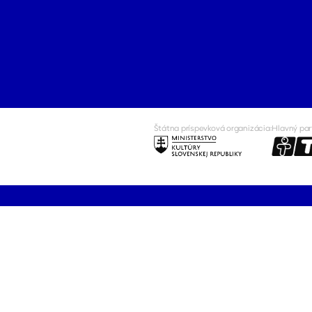
Štátna príspevková organizácia:
Hlavný par