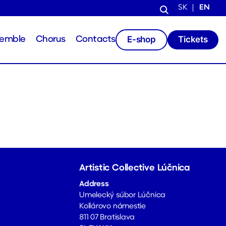
SK
EN
E-shop
Tickets
semble
Chorus
Contacts
Artistic Collective Lúčnica
Address
Umelecký súbor Lúčnica
Kollárovo námestie
811 07 Bratislava