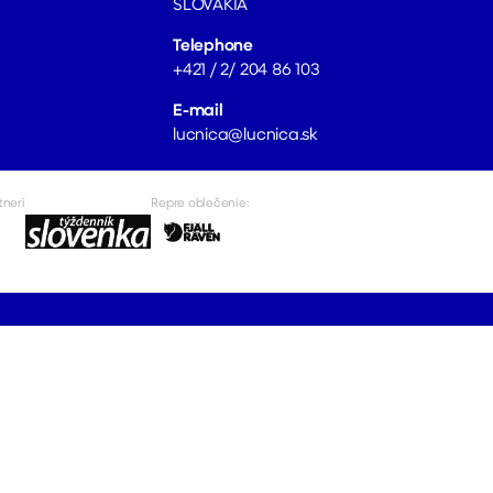
SLOVAKIA
Telephone
+421 / 2/ 204 86 103
E-mail
lucnica@lucnica.sk
tneri
Repre oblečenie: