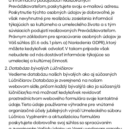
a informácií o podujatiach realizovaných
Prevádzkovateľom, poskytujete svoju e-mailovú adresu.
Poskytnutie týchto osobných údajov je dobrovoľné, je
však nevyhnutné pre realizáciu zasielania informácií
týkajúcich sa kultúrneho a umeleckého života a s tým
súvisiacich podujatí realizovaných Prevádzkovateľom.
Právnym základom pre spracúvanie osobných údajov je
Váš súhlas (čl. 6 ods. 1 písm. a) Nariadenia GDPR), ktorý
môžete kedykoľvek odvolať. V takom prípade však
nebudete od nás dostávať informácie týkajúce sa
umeleckej a kultúrnej činnosti.
Databáza bývalých Lúčničiarov
Vedieme databázu našich bývalých ako aj súčasných
Lúčničiarov. Databáza je zverejnená na našom
webovom sídle, pričom každý bývalý/á ako ja súčasný/á
lúčničiar/ka má možnosť kedykoľvek revidovať
prostredníctvom webového formulára svoje kontaktné
údaje. Tieto údaje používame výhradne pre vnútorné
organizačné účely jubilejných výročí Umeleckého súboru
Lúčnica. Vyplnením a aktualizáciou formulára
poskytujete dobrovoľne svoj súhlas so spracúvaním