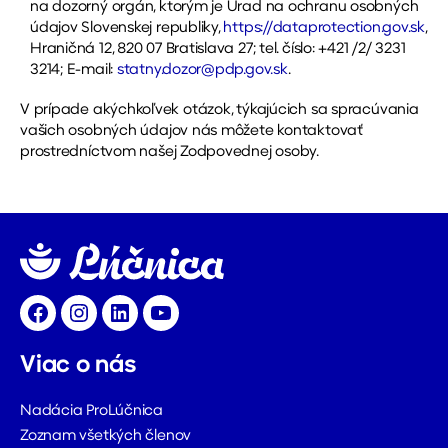
na dozorný orgán, ktorým je Úrad na ochranu osobných
údajov Slovenskej republiky,
https://dataprotection.gov.sk
,
Hraničná 12, 820 07 Bratislava 27; tel. číslo: +421 /2/ 3231
3214; E-mail:
statny.dozor@pdp.gov.sk
.
V prípade akýchkoľvek otázok, týkajúcich sa spracúvania
vašich osobných údajov nás môžete kontaktovať
prostredníctvom našej Zodpovednej osoby.
Facebook
Instagram
LinkedIn
YouTube
Viac o nás
Nadácia ProLúčnica
Zoznam všetkých členov