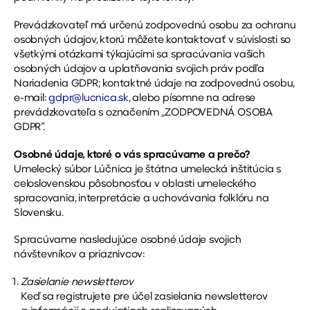
Prevádzkovateľ má určenú zodpovednú osobu za ochranu
osobných údajov, ktorú môžete kontaktovať v súvislosti so
všetkými otázkami týkajúcimi sa spracúvania vašich
osobných údajov a uplatňovania svojich práv podľa
Nariadenia GDPR; kontaktné údaje na zodpovednú osobu,
e-mail:
gdpr@lucnica.sk
, alebo písomne na adrese
prevádzkovateľa s označením „ZODPOVEDNÁ OSOBA
GDPR“.
Osobné údaje, ktoré o vás spracúvame a prečo?
Umelecký súbor Lúčnica je štátna umelecká inštitúcia s
celoslovenskou pôsobnosťou v oblasti umeleckého
spracovania, interpretácie a uchovávania folklóru na
Slovensku.
Spracúvame nasledujúce osobné údaje svojich
návštevníkov a priaznivcov:
Zasielanie newsletterov
Keď sa registrujete pre účel zasielania newsletterov