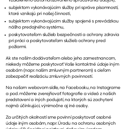
vzdialeného automatizovaného spracúvania údajov),
subjektom vykonávajúcim služby pri správe písomností,
ktoré vznikajú pri našej činnosti,
subjektom vykonávajúcim služby spojené s prevádzkou
nášho predajného systému,
poskytovateľom služieb bezpečnosti a ochrany zdravia
pri práci a poskytovateľom služieb ochrany pred
požiarmi.
Ak ste naším dodávateľom alebo jeho zamestnancom,
niekedy môžeme poskytovať Vaše kontaktné údaje iným
osobám (napr. našim zmluvným partnerom) s cieľom
zabezpečiť realizáciu zmluvných povinností.
Na našom webovom sídle, na Facebooku, na Instagrame
a pod. môžeme zverejňovať fotografie a videá z našich
predstavení a iných podujatí, na ktorých sú zachytení
najmä účinkujúci, výnimočne aj iné osoby.
Za určitých okolností sme povinní poskytovať osobné
údaje iným osobám, napr. Úradu na ochranu osobných