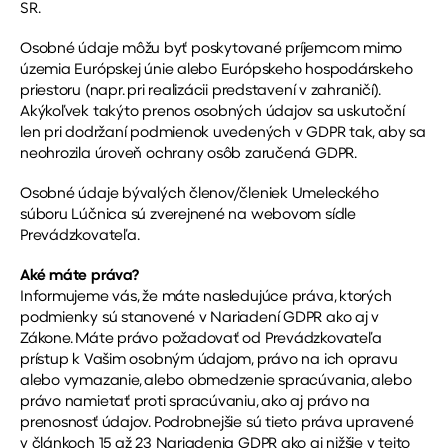
SR.
Osobné údaje môžu byť poskytované príjemcom mimo
územia Európskej únie alebo Európskeho hospodárskeho
priestoru (napr. pri realizácii predstavení v zahraničí).
Akýkoľvek takýto prenos osobných údajov sa uskutoční
len pri dodržaní podmienok uvedených v GDPR tak, aby sa
neohrozila úroveň ochrany osôb zaručená GDPR.
Osobné údaje bývalých členov/členiek Umeleckého
súboru Lúčnica sú zverejnené na webovom sídle
Prevádzkovateľa.
Aké máte práva?
Informujeme vás, že máte nasledujúce práva, ktorých
podmienky sú stanovené v Nariadení GDPR ako aj v
Zákone. Máte právo požadovať od Prevádzkovateľa
prístup k Vašim osobným údajom, právo na ich opravu
alebo vymazanie, alebo obmedzenie spracúvania, alebo
právo namietať proti spracúvaniu, ako aj právo na
prenosnosť údajov. Podrobnejšie sú tieto práva upravené
v článkoch 15 až 23 Nariadenia GDPR ako aj nižšie v tejto