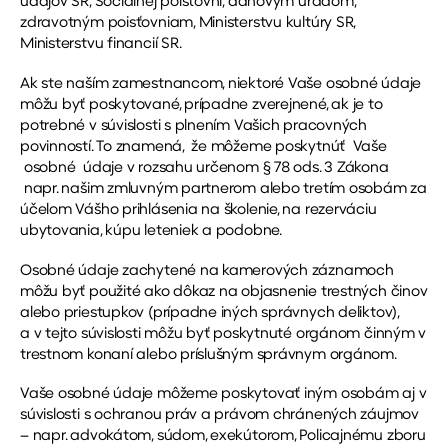
údajov SR, Sociálnej poisťovni, daňovým úradom,
zdravotným poisťovniam, Ministerstvu kultúry SR,
Ministerstvu financií SR.
Ak ste naším zamestnancom, niektoré Vaše osobné údaje
môžu byť poskytované, prípadne zverejnené, ak je to
potrebné v súvislosti s plnením Vašich pracovných
povinností. To znamená, že môžeme poskytnúť Vaše
osobné údaje v rozsahu určenom § 78 ods. 3 Zákona
napr. našim zmluvným partnerom alebo tretím osobám za
účelom Vášho prihlásenia na školenie, na rezerváciu
ubytovania, kúpu leteniek a podobne.
Osobné údaje zachytené na kamerových záznamoch
môžu byť použité ako dôkaz na objasnenie trestných činov
alebo priestupkov (prípadne iných správnych deliktov),
a v tejto súvislosti môžu byť poskytnuté orgánom činným v
trestnom konaní alebo príslušným správnym orgánom.
Vaše osobné údaje môžeme poskytovať iným osobám aj v
súvislosti s ochranou práv a právom chránených záujmov
– napr. advokátom, súdom, exekútorom, Policajnému zboru