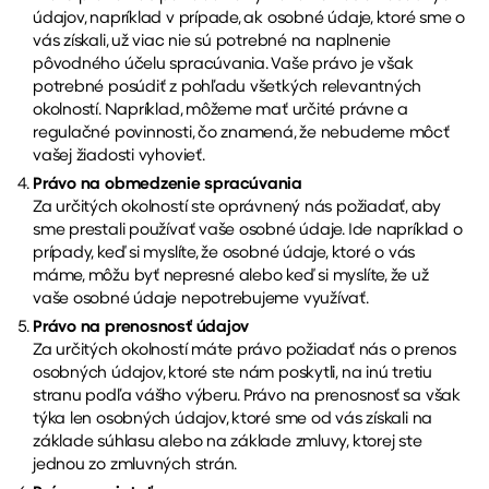
údajov, napríklad v prípade, ak osobné údaje, ktoré sme o
vás získali, už viac nie sú potrebné na naplnenie
pôvodného účelu spracúvania. Vaše právo je však
potrebné posúdiť z pohľadu všetkých relevantných
okolností. Napríklad, môžeme mať určité právne a
regulačné povinnosti, čo znamená, že nebudeme môcť
vašej žiadosti vyhovieť.
Právo na obmedzenie spracúvania
Za určitých okolností ste oprávnený nás požiadať, aby
sme prestali používať vaše osobné údaje. Ide napríklad o
prípady, keď si myslíte, že osobné údaje, ktoré o vás
máme, môžu byť nepresné alebo keď si myslíte, že už
vaše osobné údaje nepotrebujeme využívať.
Právo na prenosnosť údajov
Za určitých okolností máte právo požiadať nás o prenos
osobných údajov, ktoré ste nám poskytli, na inú tretiu
stranu podľa vášho výberu. Právo na prenosnosť sa však
týka len osobných údajov, ktoré sme od vás získali na
základe súhlasu alebo na základe zmluvy, ktorej ste
jednou zo zmluvných strán.