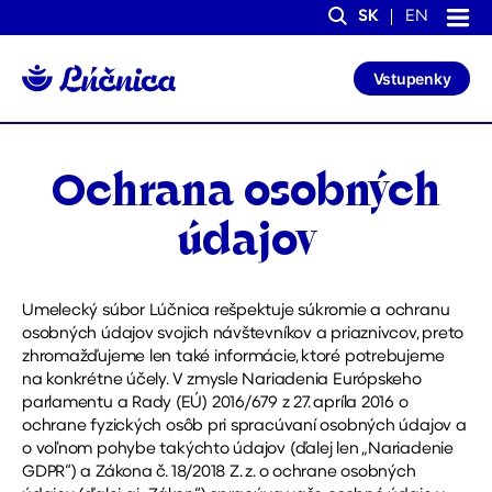
S
S
SK
EN
k
k
Search
i
i
p
p
Vstupenky
t
t
o
o
C
n
o
a
n
v
Ochrana osobných
t
i
e
g
n
a
údajov
t
t
i
o
n
Umelecký súbor Lúčnica rešpektuje súkromie a ochranu
osobných údajov svojich návštevníkov a priaznivcov, preto
zhromažďujeme len také informácie, ktoré potrebujeme
na konkrétne účely. V zmysle Nariadenia Európskeho
parlamentu a Rady (EÚ) 2016/679 z 27. apríla 2016 o
ochrane fyzických osôb pri spracúvaní osobných údajov a
o voľnom pohybe takýchto údajov (ďalej len „Nariadenie
GDPR“) a Zákona č. 18/2018 Z. z. o ochrane osobných