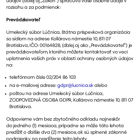
údajov (ďalej aj „Zákon“) spracúva vaše osobné údaje v
rozsahu a za podmienok:
Prevádzkovateľ
Umelecký súbor Lúčnica, štátna príspevková organizácia
so sídlom na adrese Kollárovo námestie 10, 811 07
Bratislava, IČO: 00164828, (ďalej aj ako „Prevádzkovateľ“) je
prevádzkovateľom, ktorého môžete kontaktovať vo veci
uplatnenia vašich práv v oblasti ochrany osobných údajov
na:
telefónnom čísle 02/204 86 103
na e-mailovej adrese:
gdpr@lucnica.sk
alebo
poštou na adrese Umelecký súbor Lúčnica,
ZODPOVEDNÁ OSOBA GDPR, Kollárovo námestie 10, 811 07
Bratislava.
Odpovieme vám bez zbytočného odkladu najneskôr
do jedného (1) mesiaca, prípadne sa môže táto lehota
predĺžiť o ďalšie dva (2) mesiace, ak sú splnené zákonné
podmienky na predĺženie tejto lehoty.