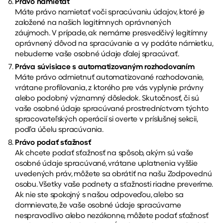
Právo namietať
Máte právo namietať voči spracúvaniu údajov, ktoré je
založené na našich legitímnych oprávnených
záujmoch. V prípade, ak nemáme presvedčivý legitímny
oprávnený dôvod na spracúvanie a vy podáte námietku,
nebudeme vaše osobné údaje ďalej spracúvať.
Práva súvisiace s automatizovaným rozhodovaním
Máte právo odmietnuť automatizované rozhodovanie,
vrátane profilovania, z ktorého pre vás vyplynie právny
alebo podobný významný dôsledok. Skutočnosť, či sú
vaše osobné údaje spracúvané prostredníctvom týchto
spracovateľských operácií si overte v príslušnej sekcii,
podľa účelu spracúvania.
Právo podať sťažnosť
Ak chcete podať sťažnosť na spôsob, akým sú vaše
osobné údaje spracúvané, vrátane uplatnenia vyššie
uvedených práv, môžete sa obrátiť na našu Zodpovednú
osobu. Všetky vaše podnety a sťažnosti riadne preveríme.
Ak nie ste spokojný s našou odpoveďou, alebo sa
domnievate, že vaše osobné údaje spracúvame
nespravodlivo alebo nezákonne, môžete podať sťažnosť