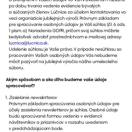
a zverejnením Vašich údajov vo Vami uvedenom rozsahu
po dobu trvania vedenia evidencie bývalých
a súčasných členov Lúčnice za účelom kontaktovania vo
veci organizácie jubilejných výročí. Právnym základom
pre spracúvanie osobných údajov je Váš súhlas (čl. 6 ods.
1 písm. a) Nariadenia GDPR, pričom svoj súhlas môžete
kedykoľvek odvolať prostredníctvom e-mailovej adresy:
lucnica@lucnica.sk
.
Udelenie súhlasu je Vaše právo. V prípade nesúhlasu so
pracovaním Vašich osobných údajov Vás nebudeme
môcť pozývať na jubilejné výročia nášho umeleckého
súboru.
Akým spôsobom a ako dlho budeme vaše údaje
spracovávať?
Zasielanie newsletterov
Právnym základom spracúvania osobných údajov pre
účely zasielania newsletterov je súhlas. Osobné údaje
budú spracúvané formou vedenia v evidencii
návštevníkov a priaznivcov v rozsahu uvedenom
v predchádzajúcom bode.