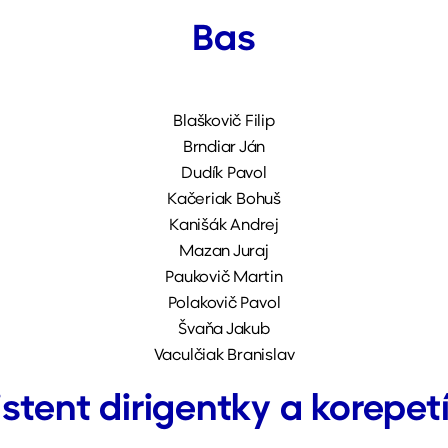
Bas
Blaškovič Filip
Brndiar Ján
Dudík Pavol
Kačeriak Bohuš
Kanišák Andrej
Mazan Juraj
Paukovič Martin
Polakovič Pavol
Švaňa Jakub
Vaculčiak Branislav
stent dirigentky a korepet