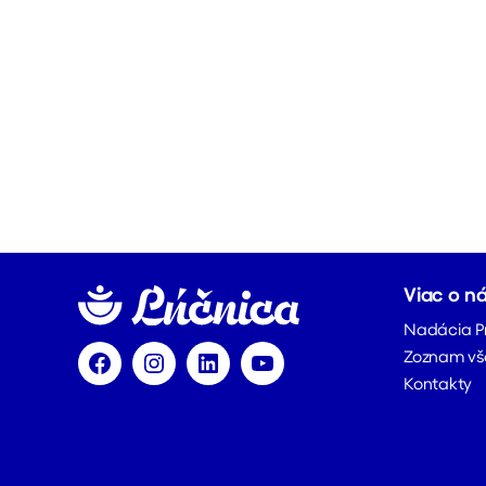
Viac o n
Nadácia P
Zoznam vš
Facebook
Instagram
LinkedIn
YouTube
Kontakty