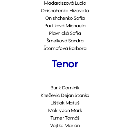
Madarászová Lucia
Onishchenko Elizaveta
Onishchenko Sofia
Paulíková Michaela
Plavnická Sofia
Šmelková Sandra
Štompfová Barbora
Tenor
Burik Dominik
Knežević Dejan Stanko
Lištiak Matúš
Mokry Jan Mark
Turner Tomáš
Vojtko Marián