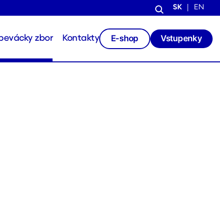
SK
EN
E-shop
Vstupenky
pevácky zbor
Kontakty