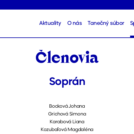
Aktuality
O nás
Tanečný súbor
S
Členovia
Soprán
Bocková Johana
Grichová Simona
Karabová Liana
Kozubaľová Magdaléna