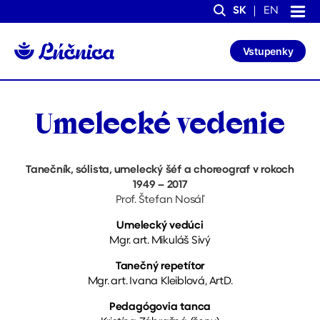
S
S
SK
EN
k
k
Search
i
i
p
p
Vstupenky
t
t
o
o
C
n
o
a
n
v
Umelecké vedenie
t
i
e
g
n
a
t
t
Tanečník, sólista, umelecký šéf a choreograf v rokoch
i
o
1949 – 2017
n
Prof. Štefan Nosáľ
Umelecký vedúci
Mgr. art. Mikuláš Sivý
Tanečný repetítor
Mgr. art. Ivana Kleiblová, ArtD.
Pedagógovia tanca