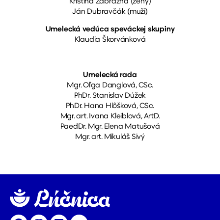
Kristína Zábražná (ženy)
Ján Dubravčák (muži)
Umelecká vedúca speváckej skupiny
Klaudia Škorvánková
Umelecká rada
Mgr. Oľga Danglová, CSc.
PhDr. Stanislav Dúžek
PhDr. Hana Hlôšková, CSc.
Mgr. art. Ivana Kleiblová, ArtD.
PaedDr. Mgr. Elena Matušová
Mgr. art. Mikuláš Sivý