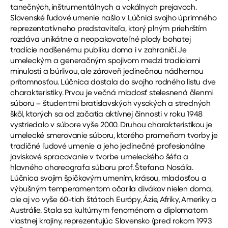
tanečných, inštrumentálnych a vokálnych prejavoch.
Slovenské ľudové umenie našlo v Lúčnici svojho úprimného
reprezentatívneho predstaviteľa, ktorý plným priehrštím
rozdáva unikátne a neopakovateľné plody bohatej
tradície nadšenému publiku doma i v zahraničí. Je
umeleckým a generačným spojivom medzi tradíciami
minulosti a búrlivou, ale zároveň jedinečnou nádhernou
prítomnosťou. Lúčnica dostala do svojho rodného listu dve
charakteristiky. Prvou je večná mladosť stelesnená členmi
súboru – študentmi bratislavských vysokých a stredných
škôl, ktorých sa od začatia aktívnej činnosti v roku 1948
vystriedalo v súbore vyše 2000. Druhou charakteristikou je
umelecké smerovanie súboru, ktorého prameňom tvorby je
tradičné ľudové umenie a jeho jedinečné profesionálne
javiskové spracovanie v tvorbe umeleckého šéfa a
hlavného choreografa súboru prof. Štefana Nosáľa.
Lúčnica svojim špičkovým umením, krásou, mladosťou a
výbušným temperamentom očarila divákov nielen doma,
ale aj vo vyše 60-tich štátoch Európy, Ázie, Afriky, Ameriky a
Austrálie. Stala sa kultúrnym fenoménom a diplomatom
vlastnej krajiny, reprezentujúc Slovensko (pred rokom 1993