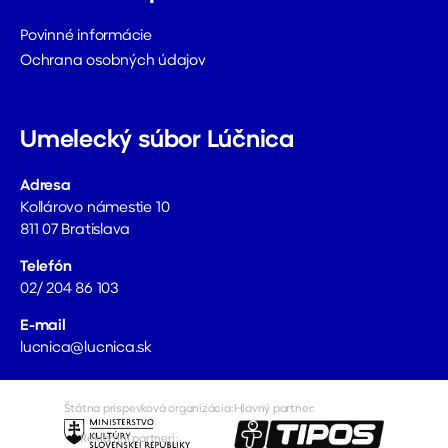
Povinné informácie
Ochrana osobných údajov
Umelecký súbor Lúčnica
Adresa
Kollárovo námestie 10
811 07 Bratislava
Telefón
02/ 204 86 103
E-mail
lucnica@lucnica.sk
Štátna príspevková organizácia:
Hlavný partner:
Reklamní partneri: