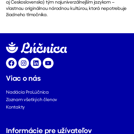
aj Československo) tým najuniverzálnejším jazykom –
vlastnou originálnou národnou kultúrou, ktorá nepotrebuje
žiadneho tlmočníka.
Facebook
Instagram
LinkedIn
YouTube
Viac o nás
Nadácia ProLúčnica
Zoznam všetkých členov
Kontakty
Informácie pre užívateľov