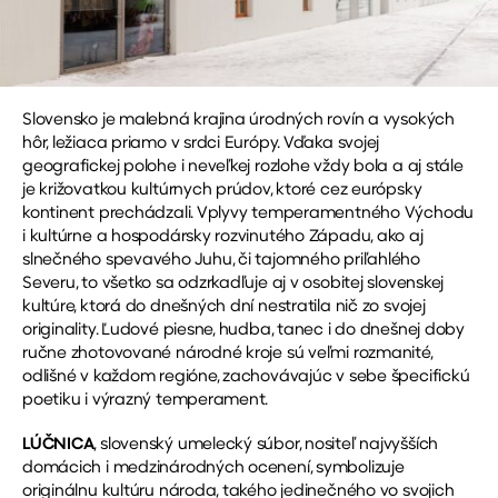
Slovensko je malebná krajina úrodných rovín a vysokých
hôr, ležiaca priamo v srdci Európy. Vďaka svojej
geografickej polohe i neveľkej rozlohe vždy bola a aj stále
je križovatkou kultúrnych prúdov, ktoré cez európsky
kontinent prechádzali. Vplyvy temperamentného Východu
i kultúrne a hospodársky rozvinutého Západu, ako aj
slnečného spevavého Juhu, či tajomného priľahlého
Severu, to všetko sa odzrkadľuje aj v osobitej slovenskej
kultúre, ktorá do dnešných dní nestratila nič zo svojej
originality. Ľudové piesne, hudba, tanec i do dnešnej doby
ručne zhotovované národné kroje sú veľmi rozmanité,
odlišné v každom regióne, zachovávajúc v sebe špecifickú
poetiku i výrazný temperament.
LÚČNICA
, slovenský umelecký súbor, nositeľ najvyšších
domácich i medzinárodných ocenení, symbolizuje
originálnu kultúru národa, takého jedinečného vo svojich