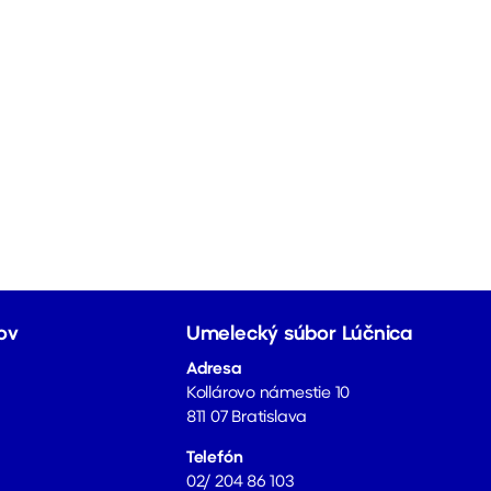
ov
Umelecký súbor Lúčnica
Adresa
Kollárovo námestie 10
811 07 Bratislava
Telefón
02/ 204 86 103