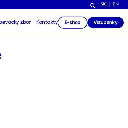
SK
EN
E-shop
Vstupenky
pevácky zbor
Kontakty
e