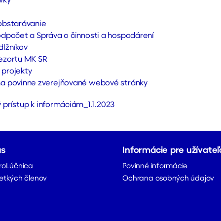
vky
obstarávanie
odpočet a Správa o činnosti a hospodárení
lžníkov
ezortu MK SR
projekty
a povinne zverejňované webové stránky
 prístup k informáciám_1.1.2023
ás
Informácie pre užívateľ
roLúčnica
Povinné informácie
etkých členov
Ochrana osobných údajov