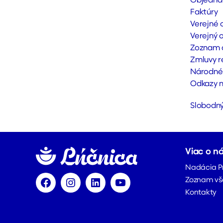
Objedná
Faktúry
Verejné 
Verejný 
Zoznam d
Zmluvy r
Národné 
Odkazy n
Slobodný
Viac o n
Nadácia P
Zoznam vš
Facebook
Instagram
LinkedIn
YouTube
Kontakty