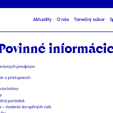
Aktuality
O nás
Tanečný súbor
S
Povinné informáci
právnych predpisov
ie o prístupnosti
ia listina
y
čný poriadok
 – riadenie korupčných rizík