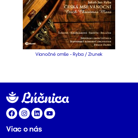
Vianočné omše - Ryba / Zrunek
Facebook
Instagram
LinkedIn
YouTube
Viac o nás