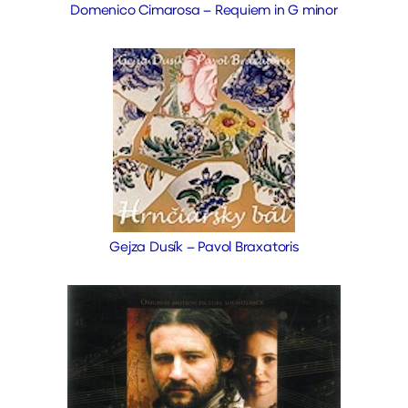
Domenico Cimarosa – Requiem in G minor
Gejza Dusík – Pavol Braxatoris