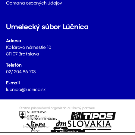
Ochrana osobných údajov
Umelecký súbor Lúčnica
Adresa
Kollárovo námestie 10
811 07 Bratislava
Telefón
02/ 204 86 103
E-mail
lucnica@lucnica.sk
Štátna príspevková organizácia:
Hlavný partner:
Reklamní partneri:
Mediálni partneri
Repre oblečenie: