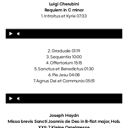
Luigi Cherubini
Requiem in C minor
1. Introitus et Kyrie 07:33
2. Graduale 01:19
3. Sequentia 10:00
4. Offertorium 15:15
5. Sanctus et Benedictus 01:30
6. Pie Jesu 04:08
7. Agnus Dei et Communio 05:51
Joseph Haydn
Missa brevis Sancti Joannis de Deo in B-flat major, Hob.
XXII: 7, Kleine Orgelmesse