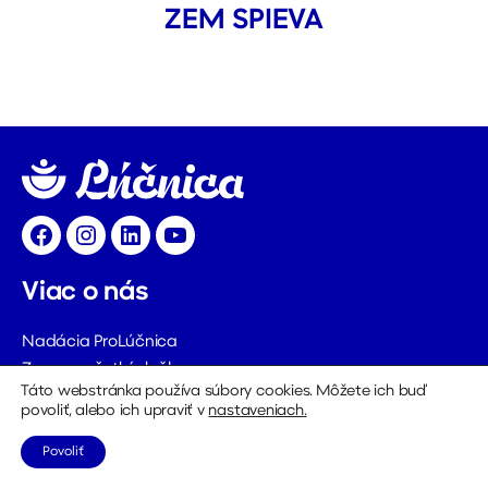
ZEM SPIEVA
Facebook
Instagram
LinkedIn
YouTube
Viac o nás
Nadácia ProLúčnica
Zoznam všetkých členov
Táto webstránka používa súbory cookies. Môžete ich buď
Kontakty
povoliť, alebo ich upraviť v
nastaveniach
.
Povoliť
Informácie pre užívateľov