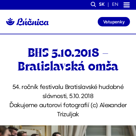
S
S
SK
EN
k
k
Search
i
i
p
p
Vstupenky
t
t
o
o
C
n
o
a
n
v
BHS 5.10.2018 –
t
i
e
g
n
a
Bratislavská omša
t
t
i
o
n
54. ročník festivalu Bratislavské hudobné
slávnosti, 5.10. 2018
Ďakujeme autorovi fotografií (c) Alexander
Trizuljak