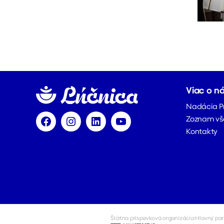
Viac o n
Nadácia P
Zoznam vš
Facebook
Instagram
LinkedIn
YouTube
Kontakty
Štátna príspevková organizácia:
Hlavný par