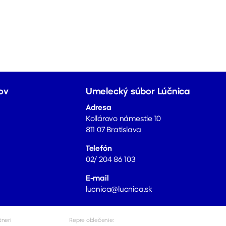
ov
Umelecký súbor Lúčnica
Adresa
Kollárovo námestie 10
811 07 Bratislava
Telefón
02/ 204 86 103
E-mail
lucnica@lucnica.sk
tneri
Repre oblečenie: