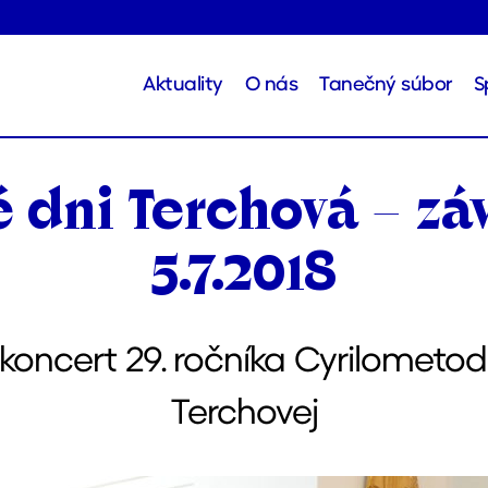
Aktuality
O nás
Tanečný súbor
S
 dni Terchová – zá
5.7.2018
koncert 29. ročníka Cyrilometod
Terchovej