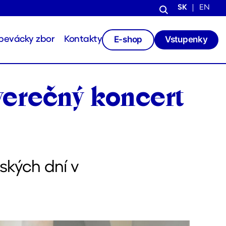
SK
EN
E-shop
Vstupenky
pevácky zbor
Kontakty
verečný koncert
ských dní v