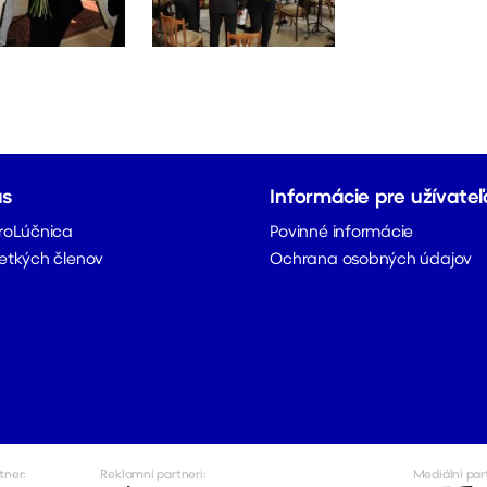
ás
Informácie pre užívateľ
roLúčnica
Povinné informácie
etkých členov
Ochrana osobných údajov
tner:
Reklamní partneri:
Mediálni par