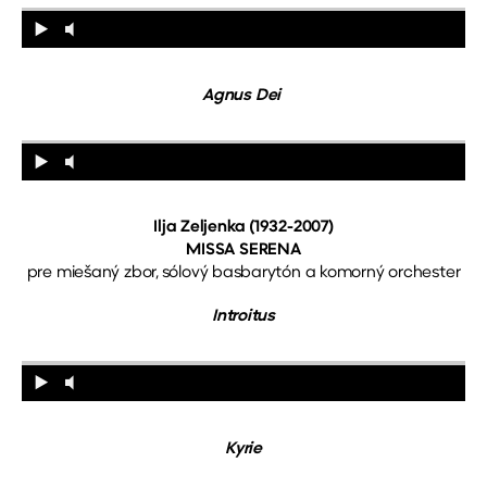
Agnus Dei
Ilja Zeljenka (193
2-2
007)
MISSA SERENA
pre miešaný zbor, sólový basbarytón a komorný orchester
Introitus
Kyrie