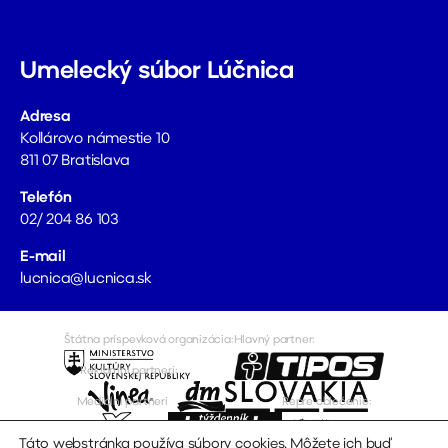
Umelecký súbor Lúčnica
Adresa
Kollárovo námestie 10
811 07 Bratislava
Telefón
02/ 204 86 103
E-mail
lucnica@lucnica.sk
Štátna príspevková organizácia:
Hlavný partner:
Reklamní partneri:
Mediálni partneri
Repre oblečenie:
Táto webstránka používa súbory cookies. Môžete ich buď