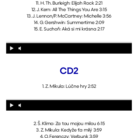
11. H. Th. Burleigh: Elijah Rock 2:21
12. J. Kern: All The Things You Are 3:15
13. J. Lennon/P. McCartney: Michelle 3:56
14. G. Gershwin: Summertime 2:09
15. E. Suchoň: Aká si mi krásna 2:17
CD2
1. Z. Mikula: Lúčne hry 2:52
2. Š. Klimo: Za tou mojou milou 6:15
3. Z. Mikula: Kedyže ťa milý 3:59
4. O. Ferenczy: Verbunk 3:59