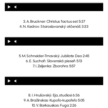
3. A. Bruckner: Christus factus est 5:37
4. N. Kedrov: Staroslovanský otčenáš 3:33
5. M. Schneider-Trnavský: Jubilate Deo 2:45
6. E. Suchoň: Slovenská pieseň 5:13
7. I. Zeljenka: Zborohra 5:57
8. I. Hrušovský: Eja, studiosi 6:36
9. A. Bražinskas: Kupoľo-kupoľeľo 5:05
10. V. Barkauskas: Fuga 2:26