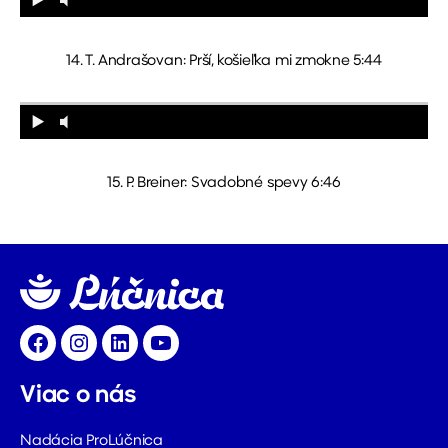
14. T. Andrašovan: Prší, košieľka mi zmokne 5:44
15. P. Breiner: Svadobné spevy 6:46
Facebook
Instagram
LinkedIn
YouTube
Viac o nás
Nadácia ProLúčnica