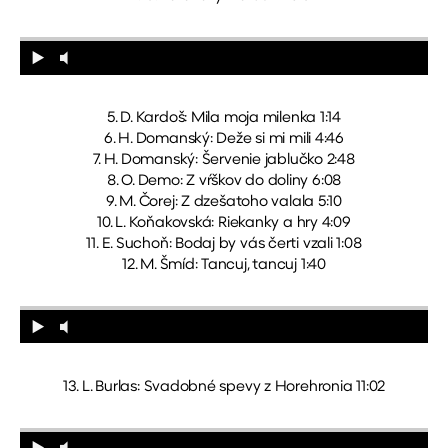
5. D. Kardoš: Mila moja milenka 1:14
6. H. Domanský: Deže si mi mili 4:46
7. H. Domanský: Šervenie jablučko 2:48
8. O. Demo: Z vŕškov do doliny 6:08
9. M. Čorej: Z dzešatoho valala 5:10
10. L. Koňakovská: Riekanky a hry 4:09
11. E. Suchoň: Bodaj by vás čerti vzali 1:08
12. M. Šmíd: Tancuj, tancuj 1:40
13. L. Burlas: Svadobné spevy z Horehronia 11:02