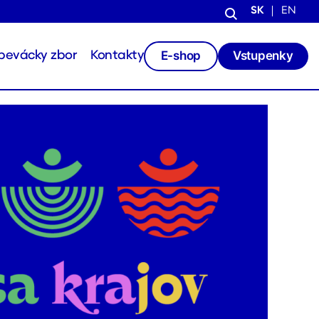
SK
EN
E-shop
Vstupenky
pevácky zbor
Kontakty