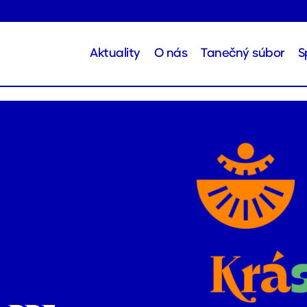
Aktuality
O nás
Tanečný súbor
S