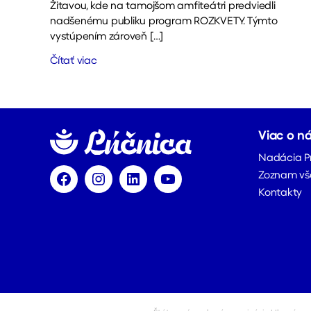
Žitavou, kde na tamojšom amfiteátri predviedli
nadšenému publiku program ROZKVETY. Týmto
vystúpením zároveň […]
Čítať viac
Viac o n
Nadácia P
Zoznam vš
Facebook
Instagram
LinkedIn
YouTube
Kontakty