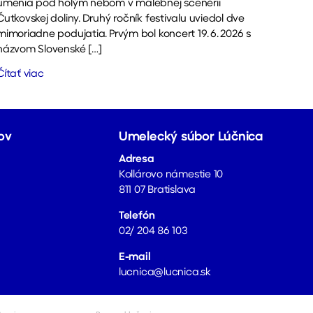
umenia pod holým nebom v malebnej scenérii
Čutkovskej doliny. Druhý ročník festivalu uviedol dve
mimoriadne podujatia. Prvým bol koncert 19. 6. 2026 s
názvom Slovenské […]
Čítať viac
ov
Umelecký súbor Lúčnica
Adresa
Kollárovo námestie 10
811 07 Bratislava
Telefón
02/ 204 86 103
E-mail
lucnica@lucnica.sk