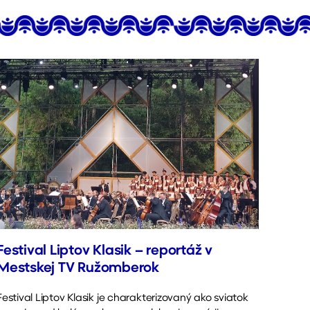
Festival Liptov Klasik – reportáž v
Mestskej TV Ružomberok
Festival Liptov Klasik je charakterizovaný ako sviatok