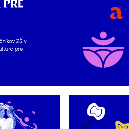
 PRE
čníkov ZŠ v
ultúra pre