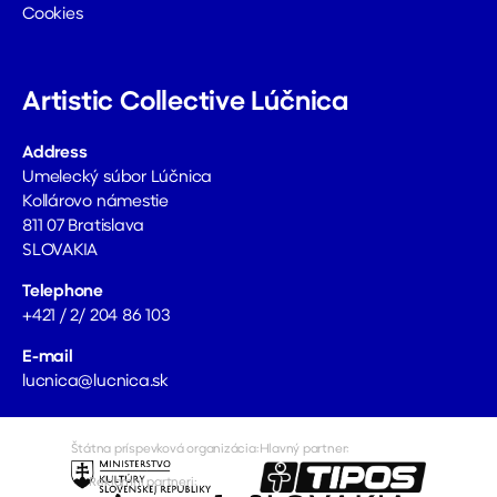
Cookies
Artistic Collective Lúčnica
Address
Umelecký súbor Lúčnica
Kollárovo námestie
811 07 Bratislava
SLOVAKIA
Telephone
+421 / 2/ 204 86 103
E-mail
lucnica@lucnica.sk
Štátna príspevková organizácia:
Hlavný partner:
Reklamní partneri: