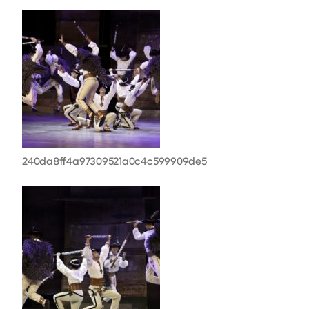
240da8ff4a97309521a0c4c599909de5