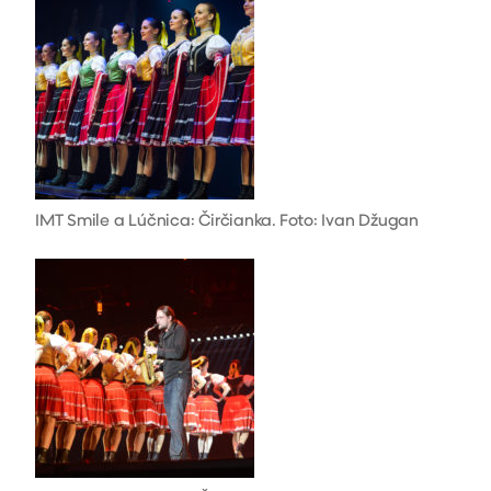
IMT Smile a Lúčnica: Čirčianka. Foto: Ivan Džugan