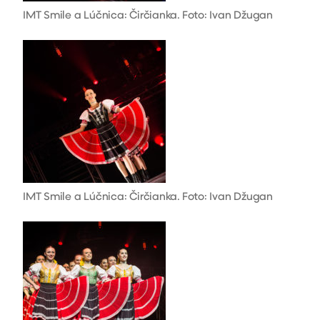
IMT Smile a Lúčnica: Čirčianka. Foto: Ivan Džugan
IMT Smile a Lúčnica: Čirčianka. Foto: Ivan Džugan