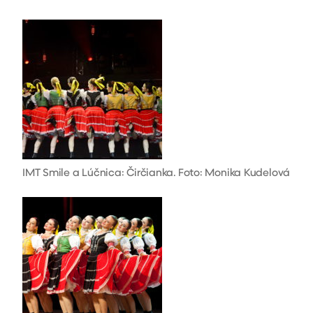
IMT Smile a Lúčnica: Čirčianka. Foto: Monika Kudelová