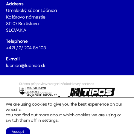
Address
Umelecký súbor Lúčnica
Kollárovo námestie
811 07 Bratislava
SLOVAKIA
Telephone
+421 / 2/ 204 86 103
E-mail
lucnica@lucnica.sk
Štátna príspevková organizácia:
Hlavný partner:
Reklamní partneri:
Mediálni partneri
Repre oblečenie:
We are using cookies to give you the best experience on our
website.
You can find out more about which cookies we are using or
switch them off in
settings
.
Copyright © 2026
Lúčnica
|
design by Vaculik
website by
Accept