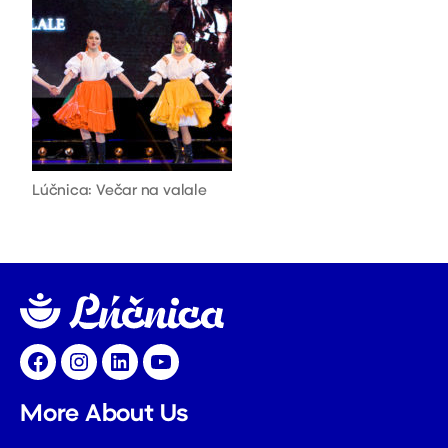
Lúčnica: Večar na valale
Facebook
Instagram
LinkedIn
YouTube
More About Us