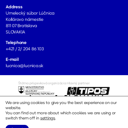
Address
Umelecký súbor Lúčnica
Kollárovo námestie
811 07 Bratislava
SLOVAKIA
Telephone
+421 / 2/ 204 86 103
E-mail
lucnica@lucnica.sk
Štátna príspevková organizácia:
Hlavný partner:
Reklamní partneri:
Mediálni partneri
Repre oblečenie:
We are using cookies to give you the best experience on our
website.
You can find out more about which cookies we are using or
switch them off in
settings
.