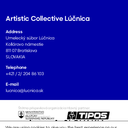
Artistic Collective Lúčnica
Address
Umelecký súbor Lúčnica
Kollárovo námestie
811 07 Bratislava
SLOVAKIA
Telephone
+421 / 2/ 204 86 103
E-mail
lucnica@lucnica.sk
Štátna príspevková organizácia:
Hlavný partner:
Reklamní partneri:
Mediálni partneri
Repre oblečenie:
We are using cookies to give you the best experience on our