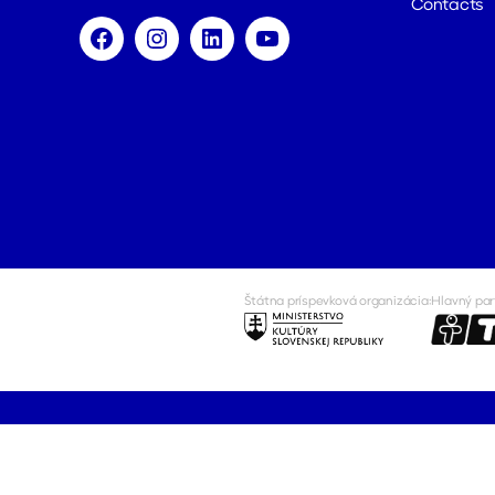
Contacts
Facebook
Instagram
LinkedIn
YouTube
Štátna príspevková organizácia:
Hlavný par