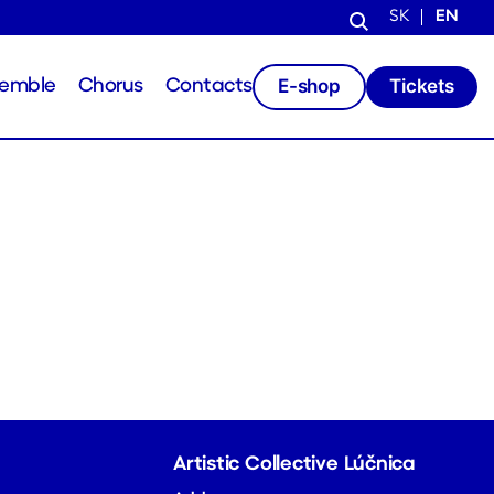
SK
EN
E-shop
Tickets
semble
Chorus
Contacts
Artistic Collective Lúčnica