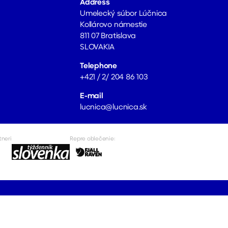
Address
Umelecký súbor Lúčnica
Kollárovo námestie
811 07 Bratislava
SLOVAKIA
Telephone
+421 / 2/ 204 86 103
E-mail
lucnica@lucnica.sk
tneri
Repre oblečenie: