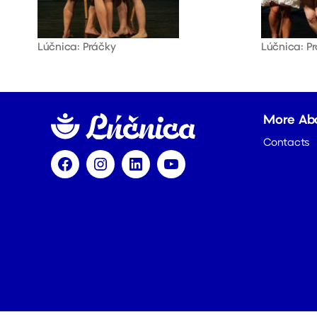
Lúčnica: Práčky
Lúčnica: P
More Ab
Contacts
Facebook
Instagram
LinkedIn
YouTube