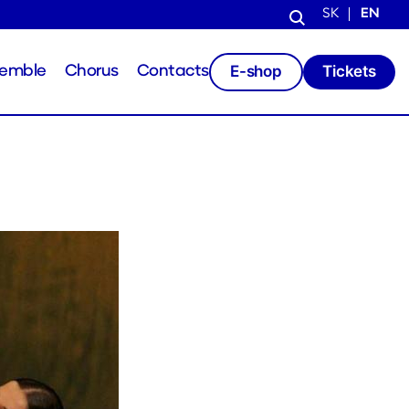
SK
EN
E-shop
Tickets
semble
Chorus
Contacts