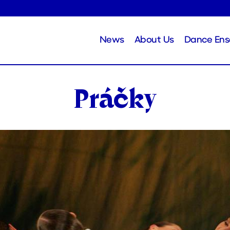
News
About Us
Dance En
Práčky