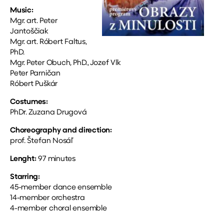
Music:
Mgr. art. Peter
Jantoščiak
Mgr. art. Róbert Faltus,
PhD.
Mgr. Peter Obuch, PhD., Jozef Vlk
Peter Parničan
Róbert Puškár
Costumes:
PhDr. Zuzana Drugová
Choreography and direction:
prof. Štefan Nosáľ
Lenght:
97 minutes
Starring:
45-member dance ensemble
14-member orchestra
4-member choral ensemble