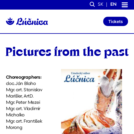
S
S
SK
EN
k
k
Search
i
i
p
p
Tickets
t
t
o
o
C
n
o
a
n
v
Pictures from the past
t
i
e
g
n
a
t
t
i
o
Choreographers:
n
doc. Ján Blaho
Mgr. art. Stanislav
Marišler, ArtD.
Mgr. Peter Mezei
Mgr. art. Vladimír
Michalko
Mgr. art. František
Morong