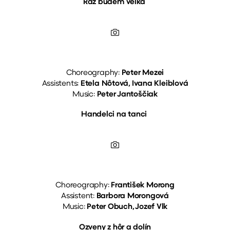
Raz budem veľká
Choreography:
Peter Mezei
Assistents:
Etela Nôtová, Ivana Kleiblová
Music:
Peter Jantoščiak
Handelci na tanci
Choreography:
František Morong
Assistent:
Barbora Morongová
Music:
Peter Obuch, Jozef Vlk
Ozveny z hôr a dolín