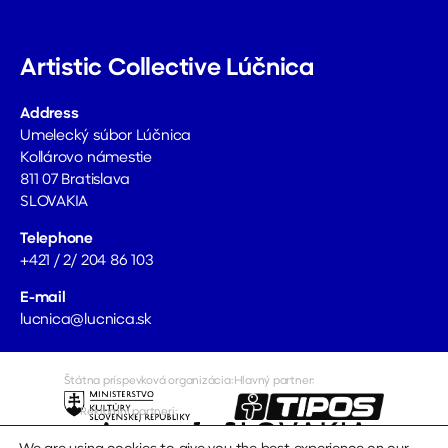
Artistic Collective Lúčnica
Address
Umelecký súbor Lúčnica
Kollárovo námestie
811 07 Bratislava
SLOVAKIA
Telephone
+421 / 2/ 204 86 103
E-mail
lucnica@lucnica.sk
Štátna príspevková organizácia:
Hlavný partner:
Reklamní partneri:
Mediálni partneri
Repre oblečenie: