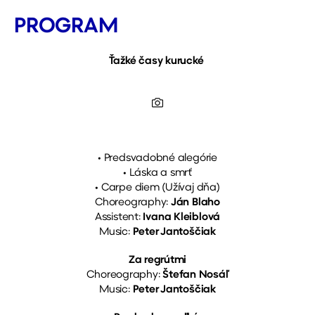
PROGRAM
Ťažké časy kurucké
• Predsvadobné alegórie
• Láska a smrť
• Carpe diem (Užívaj dňa)
Choreography:
Ján Blaho
Assistent:
Ivana Kleiblová
Music:
Peter Jantoščiak
Za regrútmi
Choreography:
Štefan Nosáľ
Music:
Peter Jantoščiak