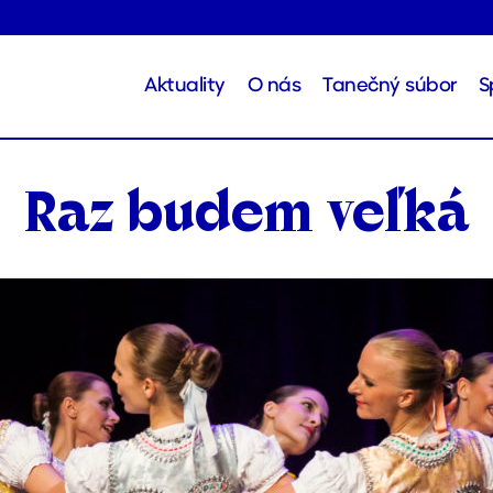
Aktuality
O nás
Tanečný súbor
S
Raz budem veľká