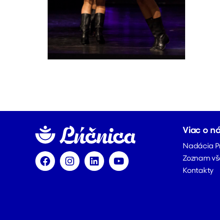
Viac o n
Nadácia P
Zoznam vš
Facebook
Instagram
LinkedIn
YouTube
Kontakty