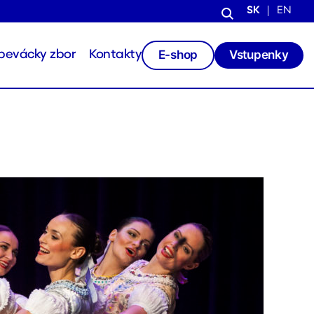
SK
EN
E-shop
Vstupenky
pevácky zbor
Kontakty