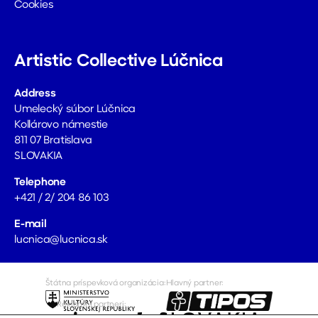
Cookies
Artistic Collective Lúčnica
Address
Umelecký súbor Lúčnica
Kollárovo námestie
811 07 Bratislava
SLOVAKIA
Telephone
+421 / 2/ 204 86 103
E-mail
lucnica@lucnica.sk
Štátna príspevková organizácia:
Hlavný partner:
Reklamní partneri: