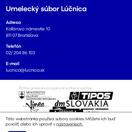
Umelecký súbor Lúčnica
Adresa
Kollárovo námestie 10
811 07 Bratislava
Telefón
02/ 204 86 103
E-mail
lucnica@lucnica.sk
Štátna príspevková organizácia:
Hlavný partner:
Reklamní partneri:
Mediálni partneri
Repre oblečenie:
Táto webstránka používa súbory cookies. Môžete ich buď
povoliť, alebo ich upraviť v
nastaveniach
.