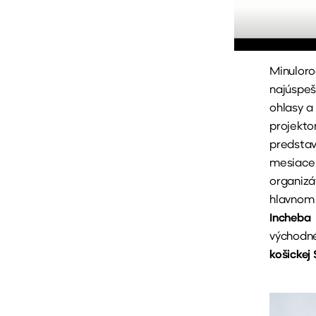
Minulo
najúspeš
ohlasy a 
projekt
predstav
mesiace
organizá
hlavnom
Incheba
východn
košickej