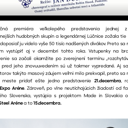
ročná premiéra veľkolepého predstavenia jednej z
nejších hudobných skupín a legendárnej Lúčnice zožala tie 
doposiaľ ju videlo vyše 50 tisíc nadšených divákov. Preto sa 
om vystúpiť aj v decembri tohto roka. Vstupenky na brat
enie sa začali okamžite po zverejnení termínu „rozchytáv
 pred jeho znovuuvedením sú už takmer vypredané. Aj s
torov takýto masový záujem veľmi milo prekvapil, preto sa r
 meste pridať ešte jedno predstavenie
21.decembra
, 
 Expo Aréne
. Zároveň, po vlne neutíchajúcich žiadostí od fa
ého Slovenska, vystúpia s projektom Made in Slovakia 
 Steel Aréne
a to
15.decembra.