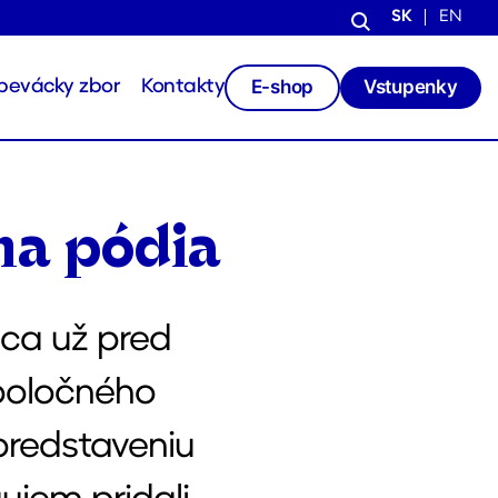
SK
EN
E-shop
Vstupenky
pevácky zbor
Kontakty
 na pódia
ca už pred
poločného
predstaveniu