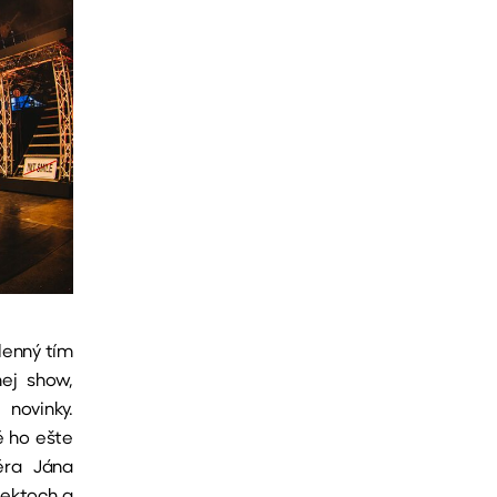
lenný tím
nej show,
 novinky.
é ho ešte
éra Jána