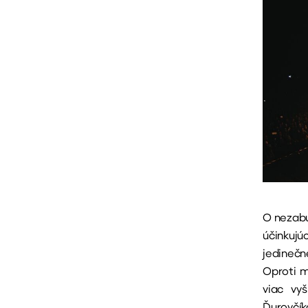
O nezabu
účinkujú
jedinečn
Oproti m
viac vy