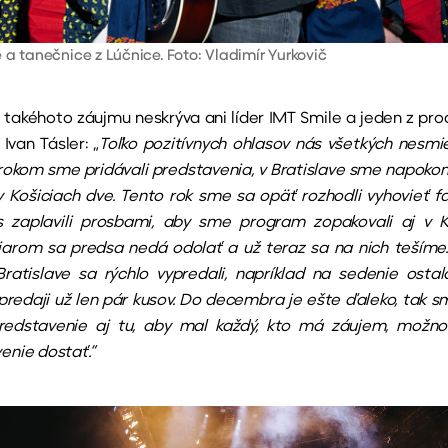
 a tanečnice z Lúčnice. Foto: Vladimír Yurkovič
 takéhoto záujmu neskrýva ani líder IMT Smile a jeden z pr
 Ivan Tásler: „
Toľko pozitívnych ohlasov nás všetkých nesmie
rokom sme pridávali predstavenia, v Bratislave sme napokon
 v Košiciach dve. Tento rok sme sa opäť rozhodli vyhovieť f
s zaplavili prosbami, aby sme program zopakovali aj v K
arom sa predsa nedá odolať a už teraz sa na nich tešíme
 Bratislave sa rýchlo vypredali, napríklad na sedenie osta
predaji už len pár kusov. Do decembra je ešte ďaleko, tak sm
predstavenie aj tu, aby mal každý, kto má záujem, možno
enie dostať.“