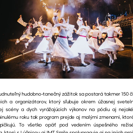
dnuteľný hudobno-tanečný zážitok sa postará takmer 150 č
cich a organizátorov, ktorý sľubuje okrem úžasnej svetel
ej scény a dych vyrážajúcich výkonov na pódiu aj nejaké
inulému roku tak program prejde aj malými zmenami, ktor
špičkujú. To všetko opäť pod vedením úspešného režis