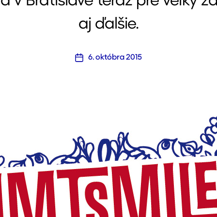
 v Bratislave teraz pre veľký zá
aj ďalšie.
6. októbra 2015
Dátum
článku