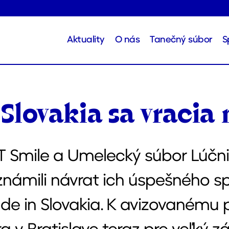
Aktuality
O nás
Tanečný súbor
S
Kategórie
Slovakia sa vracia
T Smile a Umelecký súbor Lúčni
námili návrat ich úspešného s
de in Slovakia. K avizovanému 