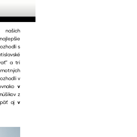
 našich
najlepšie
rozhodli s
islavské
ať“ a tri
amotných
ozhodli v
rovnako
v
núšikov z
opäť aj
v