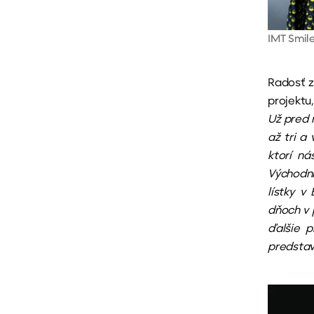
IMT Smile
Radosť z
projektu,
Už pred 
až tri a
ktorí ná
Východni
lístky v
dňoch v 
ďalšie 
predstav