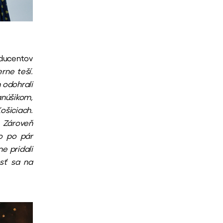
oducentov
rne teší.
 odohrali
anúšikom,
ošiciach.
. Zároveň
lo po pár
e pridali
sť sa na