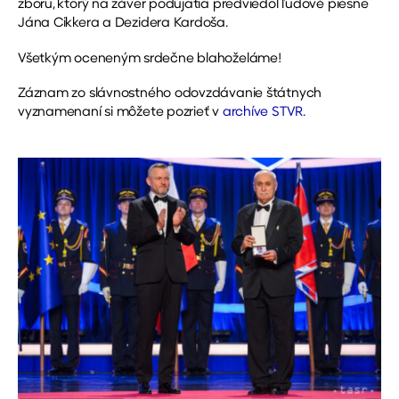
zboru, ktorý na záver podujatia predviedol ľudové piesne
Jána Cikkera a Dezidera Kardoša.
Všetkým oceneným srdečne blahoželáme!
Záznam zo slávnostného odovzdávanie štátnych
vyznamenaní si môžete pozrieť v
archíve STVR.