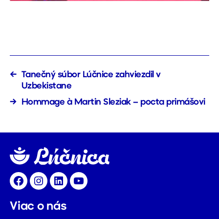
←
Tanečný súbor Lúčnice zahviezdil v
Uzbekistane
→
Hommage à Martin Sleziak – pocta primášovi
Facebook
Instagram
LinkedIn
YouTube
Viac o nás