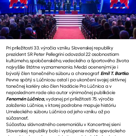
Pri príležitosti 33. výročia vzniku Slovenskej republiky
prezident SR Peter Pellegrini odovzdal 22 osobnostiam
kultúrneho, spoločenského, vedeckého a športového života
najvyššie štátne vyznamenania. Medzi ocenenými je i
bývalý člen tanečného súboru a choreograf
Emil T. Bartko
.
Pevne spätý s Lúčnicou ostal i po ukončení svojej aktívnej
tanečnej kariéry ako člen Nadácie Pro Lúčnica a v
neposlednom rade ako autor výnimočnej publikácie
Fenomén Lúčnica,
vydanej pri príležitosti 75. výročia
založenia Lúčnice, v ktorej podrobne mapuje históriu
Umeleckého súboru Lúčnica od jeho vzniku až po
súčasnosť.
Súčasťou slávnostného ceremoniálu v Koncertnej sieni
Slovenskej republiky bolo i vystúpenie nášho speváckeho