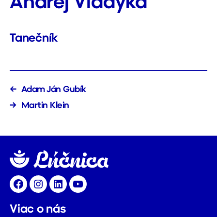
Andrej Vladyka
Tanečník
←
Adam Ján Gubík
→
Martin Klein
Facebook
Instagram
LinkedIn
YouTube
Viac o nás